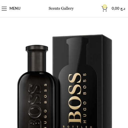
0
MENU
0,00
د.ج