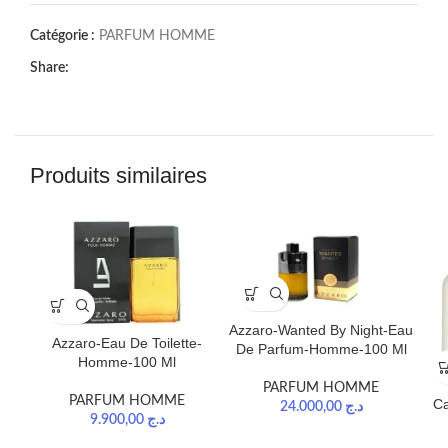
Catégorie :
PARFUM HOMME
Share:
Produits similaires
Azzaro-Wanted By Night-Eau
Azzaro-Eau De Toilette-
De Parfum-Homme-100 Ml
Homme-100 Ml
PARFUM HOMME
PARFUM HOMME
Ca
24.000,00
د.ج
9.900,00
د.ج