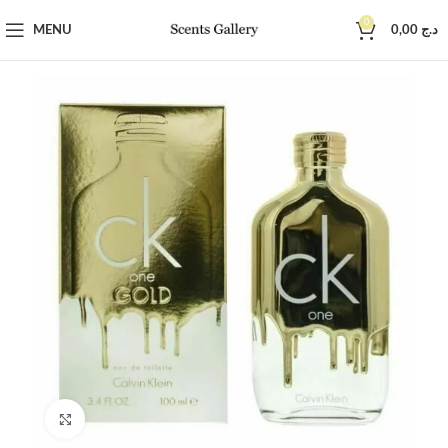
0
MENU
0,00
د.ج
Click to enlarge