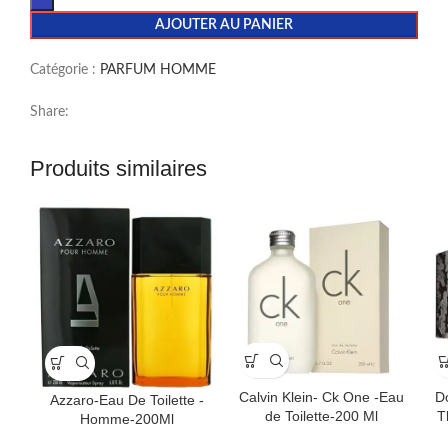
AJOUTER AU PANIER
Catégorie :
PARFUM HOMME
Share:
Produits similaires
Calvin Klein- Ck One -Eau
D
Azzaro-Eau De Toilette -
de Toilette-200 Ml
T
Homme-200Ml