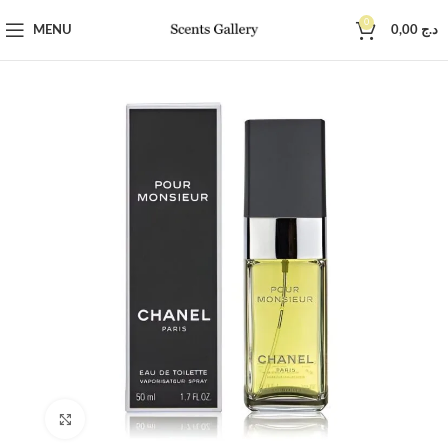
0
MENU
0,00
د.ج
Click to enlarge