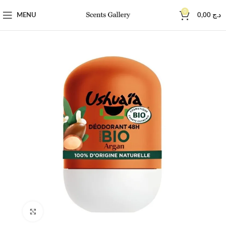
0
MENU
0,00
د.ج
Click to enlarge