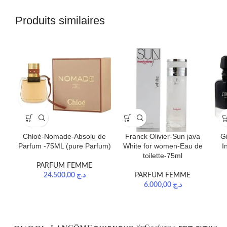
Produits similaires
Chloé-Nomade-Absolu de
Franck Olivier-Sun java
G
Parfum -75ML (pure Parfum)
White for women-Eau de
I
toilette-75ml
PARFUM FEMME
24.500,00
د.ج
PARFUM FEMME
6.000,00
د.ج