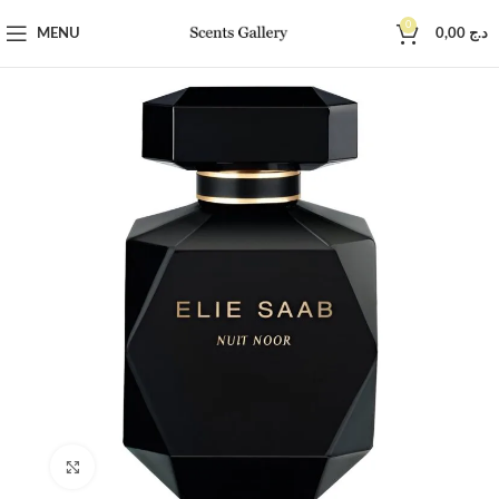
0
MENU
0,00
د.ج
Click to enlarge