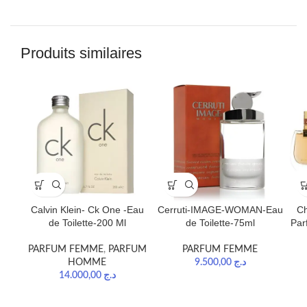
Produits similaires
Calvin Klein- Ck One -Eau
Cerruti-IMAGE-WOMAN-Eau
Ch
de Toilette-200 Ml
de Toilette-75ml
Par
PARFUM FEMME
,
PARFUM
PARFUM FEMME
HOMME
9.500,00
د.ج
14.000,00
د.ج