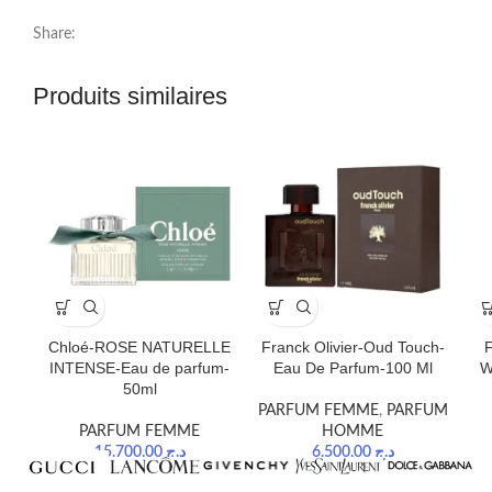
Share:
Produits similaires
Chloé-ROSE NATURELLE
Franck Olivier-Oud Touch-
F
INTENSE-Eau de parfum-
Eau De Parfum-100 Ml
W
50ml
PARFUM FEMME
,
PARFUM
PARFUM FEMME
HOMME
15.700,00
د.ج
6.500,00
د.ج