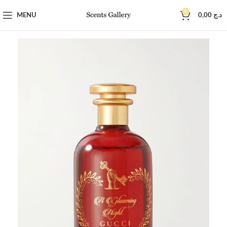
0
MENU
0,00
د.ج