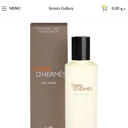
0
MENU
0,00
د.ج