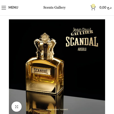
0
MENU
0,00
د.ج
Click to enlarge