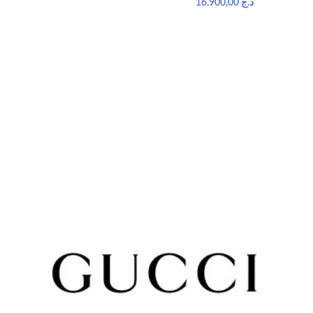
16.900,00
د.ج