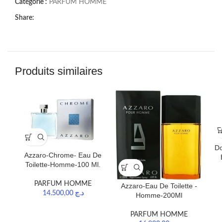
Catégorie :
PARFUM HOMME
Share:
Produits similaires
Do
Azzaro-Chrome- Eau De
Toilette-Homme-100 Ml.
PARFUM HOMME
Azzaro-Eau De Toilette -
14.500,00
د.ج
Homme-200Ml
PARFUM HOMME