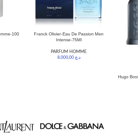
Homme-100
Franck Olivier-Eau De Passion Men
Intense-75Ml
PARFUM HOMME
8.000,00
د.ج
Hugo Boss