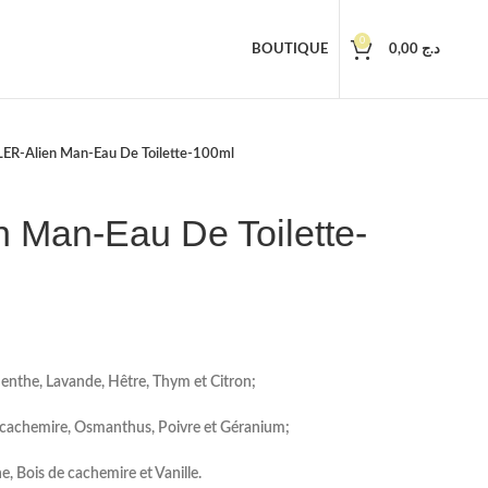
0
BOUTIQUE
0,00
د.ج
R-Alien Man-Eau De Toilette-100ml
Man-Eau De Toilette-
Menthe, Lavande, Hêtre, Thym et Citron;
e cachemire, Osmanthus, Poivre et Géranium;
, Bois de cachemire et Vanille.