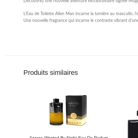
Découvrez une nouvelle aventure extraordinaire signée Mugl
L’Eau de Toilette Alien Man incarne la lumière au masculin, l’e
Une nouvelle fragrance qui incarne le contraste vibrant d’une 
Produits similaires
Azzaro-Wanted By Night-Eau De Parfum-