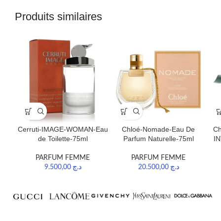
Produits similaires
Cerruti-IMAGE-WOMAN-Eau
Chloé-Nomade-Eau De
C
de Toilette-75ml
Parfum Naturelle-75ml
IN
PARFUM FEMME
PARFUM FEMME
9.500,00
د.ج
20.500,00
د.ج