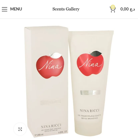
0
MENU
0,00
د.ج
Click to enlarge