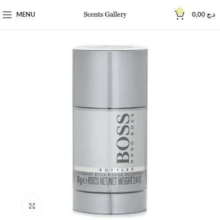
0
MENU
0,00
د.ج
Click to enlarge