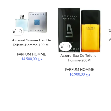
A
Azzaro-Chrome- Eau De
Toilette-Homme-100 Ml.
PARFUM HOMME
Azzaro-Eau De Toilette -
14.500,00
د.ج
Homme-200Ml
PARFUM HOMME
16.900,00
د.ج