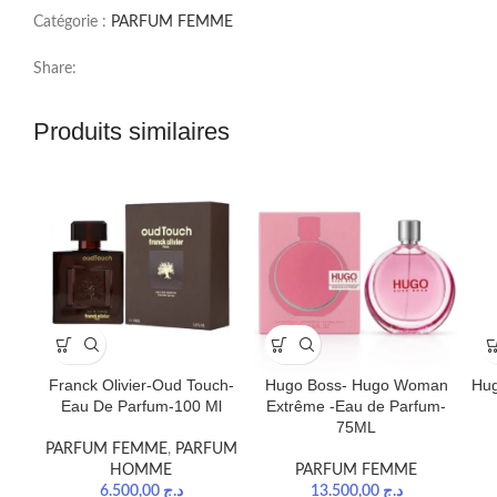
Catégorie :
PARFUM FEMME
Share:
Produits similaires
Franck Olivier-Oud Touch-
Hugo Boss- Hugo Woman
Hu
Eau De Parfum-100 Ml
Extrême -Eau de Parfum-
75ML
PARFUM FEMME
,
PARFUM
HOMME
PARFUM FEMME
6.500,00
د.ج
13.500,00
د.ج