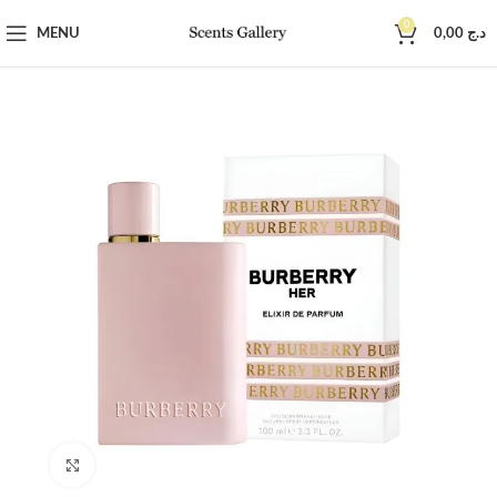
0
MENU
0,00
د.ج
Click to enlarge