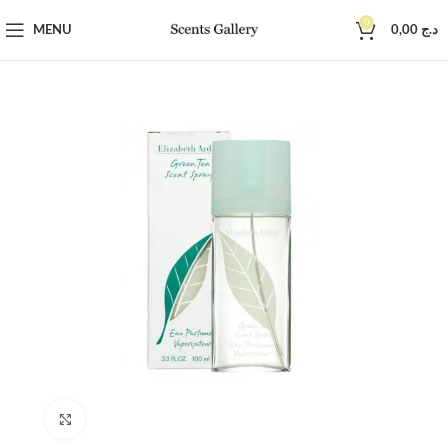
0
MENU
0,00
د.ج
Click to enlarge