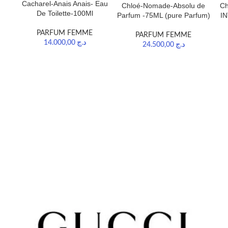
Cacharel-Anais Anais- Eau
Chloé-Nomade-Absolu de
C
De Toilette-100Ml
Parfum -75ML (pure Parfum)
IN
PARFUM FEMME
PARFUM FEMME
14.000,00
د.ج
24.500,00
د.ج