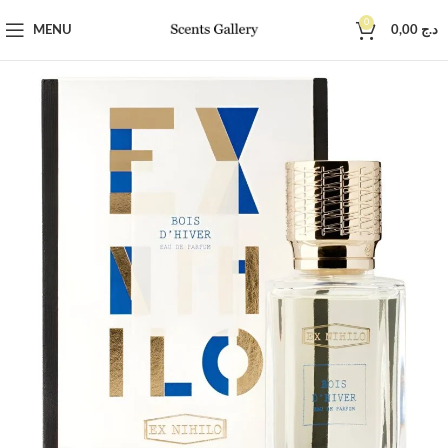
0
MENU
0,00
د.ج