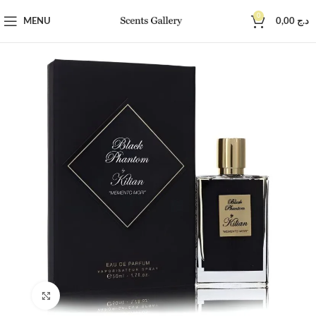
0
MENU
0,00
د.ج
Click to enlarge